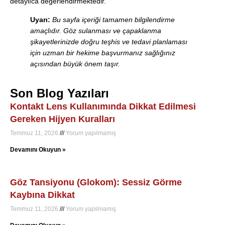
detaylıca değerlendirmektedir.
Uyarı:
Bu sayfa içeriği tamamen bilgilendirme
amaçlıdır. Göz sulanması ve çapaklanma
şikayetlerinizde doğru teşhis ve tedavi planlaması
için uzman bir hekime başvurmanız sağlığınız
açısından büyük önem taşır.
Son Blog Yazıları
Kontakt Lens Kullanımında Dikkat Edilmesi
Gereken Hijyen Kuralları
Temmuz 11, 2026
Yorum yapılmamış
Devamını Okuyun »
Göz Tansiyonu (Glokom): Sessiz Görme
Kaybına Dikkat
Temmuz 11, 2026
Yorum yapılmamış