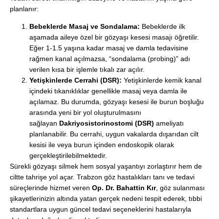
planlanır:
Bebeklerde Masaj ve Sondalama:
Bebeklerde ilk
aşamada aileye özel bir gözyaşı kesesi masajı öğretilir.
Eğer 1-1.5 yaşına kadar masaj ve damla tedavisine
rağmen kanal açılmazsa, “sondalama (probing)” adı
verilen kısa bir işlemle tıkalı zar açılır.
Yetişkinlerde Cerrahi (DSR):
Yetişkinlerde kemik kanal
içindeki tıkanıklıklar genellikle masaj veya damla ile
açılamaz. Bu durumda, gözyaşı kesesi ile burun boşluğu
arasında yeni bir yol oluşturulmasını
sağlayan
Dakriyosistorinostomi (DSR)
ameliyatı
planlanabilir. Bu cerrahi, uygun vakalarda dışarıdan cilt
kesisi ile veya burun içinden endoskopik olarak
gerçekleştirilebilmektedir.
Sürekli gözyaşı silmek hem sosyal yaşantıyı zorlaştırır hem de
ciltte tahrişe yol açar. Trabzon göz hastalıkları tanı ve tedavi
süreçlerinde hizmet veren
Op. Dr. Bahattin Kır
, göz sulanması
şikayetlerinizin altında yatan gerçek nedeni tespit ederek, tıbbi
standartlara uygun güncel tedavi seçeneklerini hastalarıyla